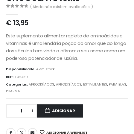
( Ainda não existem avaliações. )
0
out of 5
€
13,95
Este suplemento alimentar repleto de aminoácidos e
vitaminas é uma lendária poção do amor que ao longo
dos séculos tem vindo a afirmar o seu nome como um
poderoso potenciador de luxúria.
Disponibilidade:
4 em stock
REF:
FL02489
Categorias:
AFRODISÍACOS
,
AFRODISÍACOS
,
ESTIMULANTES
,
PARA ELAS
,
PHARMA
ADICIONAR
ADICIONAR À WISHLIST