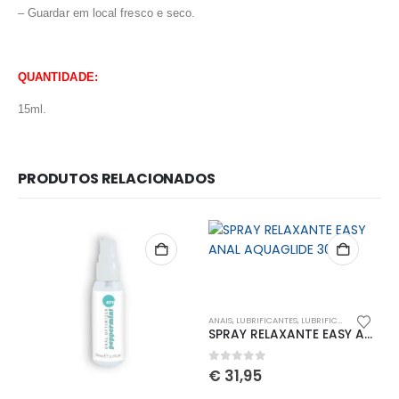
– Guardar em local fresco e seco.
QUANTIDADE:
15ml.
PRODUTOS RELACIONADOS
Redes Sociais
Métodos de Pagamento
ANAIS
,
LUBRIFICANTES
,
LUBRIFICANTES SEXUAIS
SPRAY RELAXANTE EASY ANAL AQUAGLIDE 30ML
0
out of 5
€
31,95