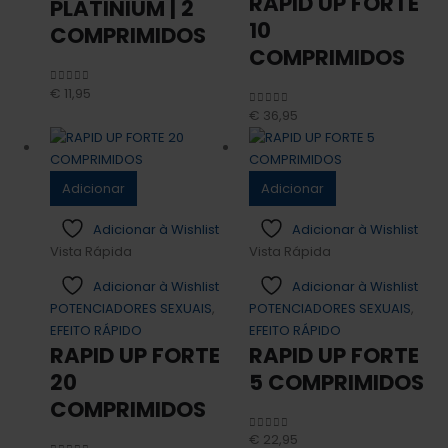
RAPID UP FORTE
PLATINIUM | 2
10
COMPRIMIDOS
COMPRIMIDOS
€
11,95
0
out of 5
€
36,95
0
out of 5
Adicionar
Adicionar
Adicionar à Wishlist
Adicionar à Wishlist
Vista Rápida
Vista Rápida
Adicionar à Wishlist
Adicionar à Wishlist
POTENCIADORES SEXUAIS
,
POTENCIADORES SEXUAIS
,
EFEITO RÁPIDO
EFEITO RÁPIDO
RAPID UP FORTE
RAPID UP FORTE
20
5 COMPRIMIDOS
COMPRIMIDOS
€
22,95
0
out of 5