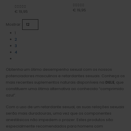
€
19,95
0
out of 5
€
19,95
0
out of 5
Mostrar:
1
2
3
4
Obtenha um ótimo desempenho sexual com os nossos
potenciadores masculinos e retardantes sexuais. Conheça os
mais recentes suplementos naturais disponíveis na
DELE
, que
constituem uma ótima alternativa ao conhecido “comprimido
azul”.
Com o uso de um retardante sexual, as suas relações sexuais
serão mais duradouras, uma vez que os componentes
anestésicos não impedem o prazer. Estes produtos são
especialmente recomendados para homens com