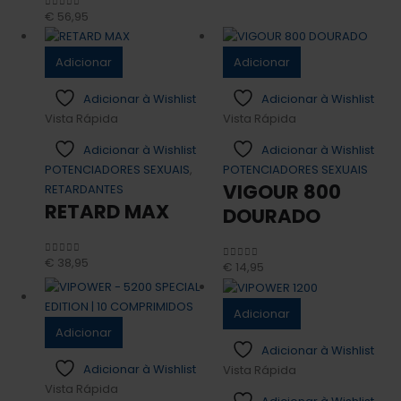
€
56,95
0
out of 5
Adicionar
Adicionar
Adicionar à Wishlist
Adicionar à Wishlist
Vista Rápida
Vista Rápida
Adicionar à Wishlist
Adicionar à Wishlist
POTENCIADORES SEXUAIS
,
POTENCIADORES SEXUAIS
VIGOUR 800
RETARDANTES
RETARD MAX
DOURADO
€
38,95
0
out of 5
€
14,95
0
out of 5
Adicionar
Adicionar
Adicionar à Wishlist
Adicionar à Wishlist
Vista Rápida
Vista Rápida