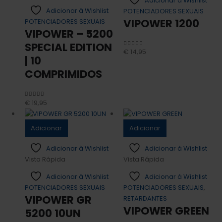
Adicionar à Wishlist
Adicionar à Wishlist
POTENCIADORES SEXUAIS
VIPOWER 1200
POTENCIADORES SEXUAIS
VIPOWER – 5200
SPECIAL EDITION
€
14,95
0
out of 5
| 10
COMPRIMIDOS
€
19,95
0
out of 5
Adicionar
Adicionar
Adicionar à Wishlist
Adicionar à Wishlist
Vista Rápida
Vista Rápida
Adicionar à Wishlist
Adicionar à Wishlist
POTENCIADORES SEXUAIS
POTENCIADORES SEXUAIS
,
VIPOWER GR
RETARDANTES
VIPOWER GREEN
5200 10UN