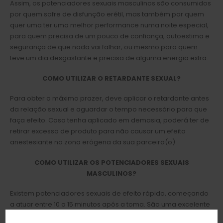
Assim, os potenciadores sexuais masculinos são consumidos
por quem sofre de disfunção erétil, mas também por quem
quer uma ter uma melhor performance numa noite especial,
para quem precisa de um pouco de confiança, autoestima e
segurança de que nada vai falhar, ou mesmo para quem
teve um dia desgastante e precisa de alguma energia extra.
COMO UTILIZAR O RETARDANTE SEXUAL?
Para obter o máximo prazer, deve aplicar o retardante antes
da relação sexual e aguardar o tempo necessário para que
faça efeito. Caso tenha aplicado em demasia, poderá ter de
retirar excesso de produto para não causar um efeito
anestesiante na zona erógena da sua parceira(o).
COMO UTILIZAR OS POTENCIADORES SEXUAIS
MASCULINOS?
Existem potenciadores sexuais de efeito rápido, começando
a atuar entre 10 a 15 minutos após a toma. São uma excelente
opção para as ocasiões inesperadas. Ao atuar mais rápido,