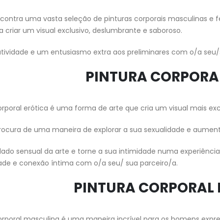
ncontra uma vasta seleção de pinturas corporais masculinas e fe
a criar um visual exclusivo, deslumbrante e saboroso.
atividade e um entusiasmo extra aos preliminares com o/a seu/
PINTURA CORPORA
orporal erótica é uma forma de arte que cria um visual mais exc
rocura de uma maneira de explorar a sua sexualidade e aumentar
 lado sensual da arte e torne a sua intimidade numa experiênc
dade e conexão íntima com o/a seu/ sua parceiro/a.
PINTURA CORPORAL
orporal masculina é uma maneira incrível para os homens expre