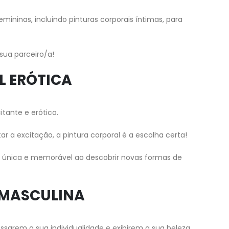
mininas, incluindo pinturas corporais íntimas, para
sua parceiro/a!
L ERÓTICA
itante e erótico.
 a excitação, a pintura corporal é a escolha certa!
ia única e memorável ao descobrir novas formas de
 MASCULINA
ssarem a sua individualidade e exibirem a sua beleza