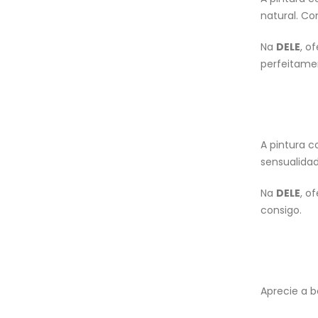
natural. Co
Na
DELE
, o
perfeitamen
A pintura c
sensualidad
Na
DELE
, o
consigo.
Aprecie a 