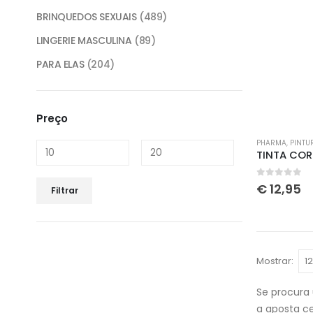
BRINQUEDOS SEXUAIS
(489)
LINGERIE MASCULINA
(89)
PARA ELAS
(204)
Preço
PHARMA
,
PINTU
0
out of 
€
12,95
Filtrar
Mostrar:
Se procura 
a aposta ce