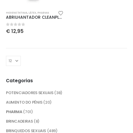
HIGIENE ÍNTIMA
,
LÁTEX
,
PHARMA
ABRILHANTADOR CLEANPLAY SHINING SPRAY COBECO 150ML
0
out of 5
€
12,95
Categorias
POTENCIADORES SEXUAIS
(38)
AUMENTO DO PÉNIS
(20)
PHARMA
(701)
BRINCADEIRAS
(8)
Redes Sociais
BRINQUEDOS SEXUAIS
(489)