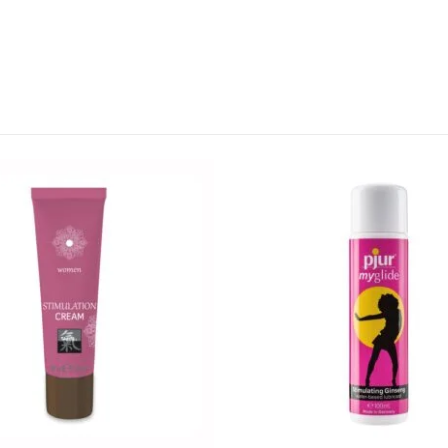
l
Encomendas
Apoio ao cl
Envios e Devoluções
Contactos
idade
Métodos de Envio
Login