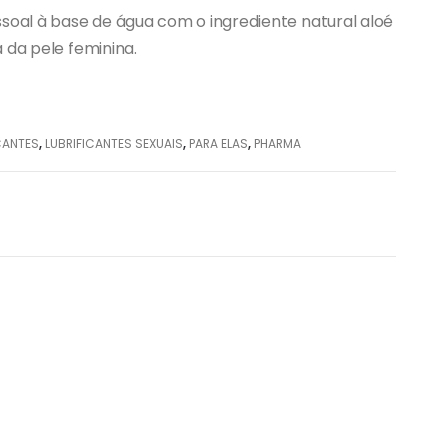
ssoal à base de água com o ingrediente natural aloé
 da pele feminina.
CANTES
,
LUBRIFICANTES SEXUAIS
,
PARA ELAS
,
PHARMA