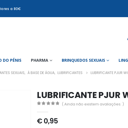
iores a 80€
 DO PÉNIS
PHARMA
BRINQUEDOS SEXUAIS
LIN
ANTES SEXUAIS
,
À BASE DE ÁGUA
,
LUBRIFICANTES
LUBRIFICANTE PJUR W
LUBRIFICANTE PJUR
( Ainda não existem avaliações. )
0
out of 5
€
0,95