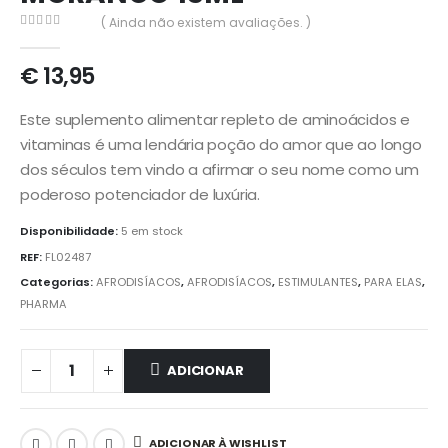
( Ainda não existem avaliações. )
0
out of 5
€
13,95
Este suplemento alimentar repleto de aminoácidos e
vitaminas é uma lendária poção do amor que ao longo
dos séculos tem vindo a afirmar o seu nome como um
poderoso potenciador de luxúria.
Disponibilidade:
5 em stock
REF:
FL02487
Categorias:
AFRODISÍACOS
,
AFRODISÍACOS
,
ESTIMULANTES
,
PARA ELAS
,
PHARMA
ADICIONAR
ADICIONAR À WISHLIST