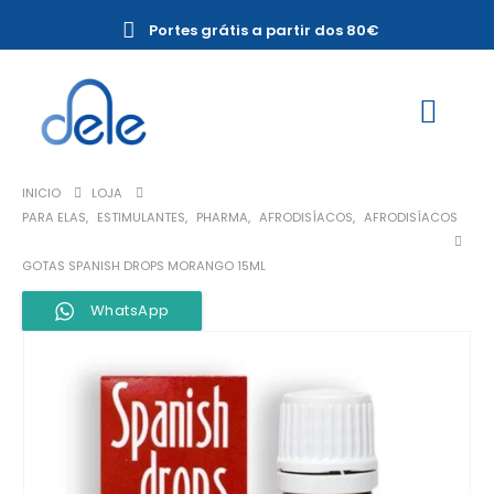
Portes grátis a partir dos 80€
INICIO
LOJA
PARA ELAS
,
ESTIMULANTES
,
PHARMA
,
AFRODISÍACOS
,
AFRODISÍACOS
GOTAS SPANISH DROPS MORANGO 15ML
WhatsApp