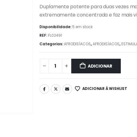
Duplamente potente para duas vezes mais
extremamente concentrada e faz mais ví
Disponibilidade:
5 em stock
REF:
FL02491
Categorias:
AFRODISÍACOS
,
AFRODISÍACOS
,
ESTIMUL
ADICIONAR
ADICIONAR À WISHLIST