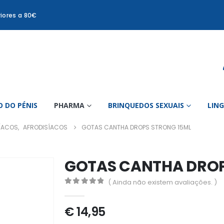
iores a 80€
 DO PÉNIS
PHARMA
BRINQUEDOS SEXUAIS
LIN
ÍACOS
,
AFRODISÍACOS
GOTAS CANTHA DROPS STRONG 15ML
GOTAS CANTHA DROP
( Ainda não existem avaliações. )
0
out of 5
€
14,95