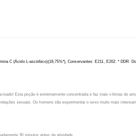
itamina C (Ácido L-ascórbico)(18,75%*), Conservantes: E211, E202. * DDR: 
avisado! Esta poção é extremamente concentrada e faz mais vítimas do am
relações sexuais. Os homens irão experimentar o sexo muito mais intensam
imadamente 30 minutos antes da atividade.