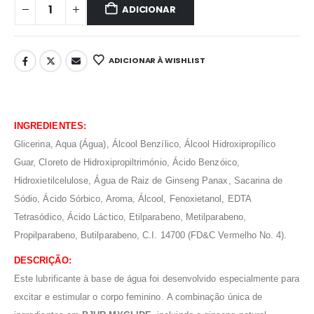
ADICIONAR
ADICIONAR À WISHLIST
INGREDIENTES:
Glicerina, Aqua (Água), Álcool Benzílico, Álcool Hidroxipropílico
Guar, Cloreto de Hidroxipropiltrimónio, Ácido Benzóico,
Hidroxietilcelulose, Água de Raiz de Ginseng Panax, Sacarina de
Sódio, Ácido Sórbico, Aroma, Álcool, Fenoxietanol, EDTA
Tetrasódico, Ácido Láctico, Etilparabeno, Metilparabeno,
Propilparabeno, Butilparabeno, C.I. 14700 (FD&C Vermelho No. 4).
DESCRIÇÃO:
Este lubrificante à base de água foi desenvolvido especialmente para
excitar e estimular o corpo feminino.
A combinação única de