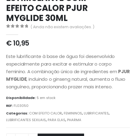
EFEITO CALOR PJUR
MYGLIDE 30ML
( Ainda não existem avaliações. )
0
out of 5
€
10,95
Este lubrificante à base de água foi desenvolvido
especialmente para excitar e estimular o corpo
feminino.
A combinação única de ingredientes em
PJUR
MYGLIDE
, incluindo o ginseng natural, aumenta o fluxo
sanguíneo, proporcionando prazer mais intenso.
Disponibilidade:
5 em stock
REF:
FL03050
Categorias:
COM EFEITO CALOR
,
FEMININOS
,
LUBRIFICANTES
,
LUBRIFICANTES SEXUAIS
,
PARA ELAS
,
PHARMA