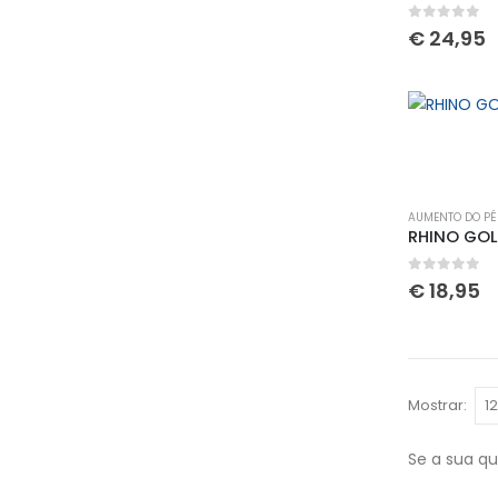
0
out of 
€
24,95
AUMENTO DO PÉ
RHINO GOL
0
out of 
€
18,95
Mostrar:
Se a sua q