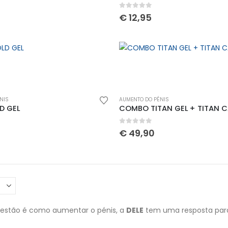
5
0
out of 5
€
12,95
NIS
AUMENTO DO PÉNIS
D GEL
COMBO TITAN GEL + TITAN 
5
0
out of 5
€
49,90
uestão é como aumentar o pénis, a
DELE
tem uma resposta para