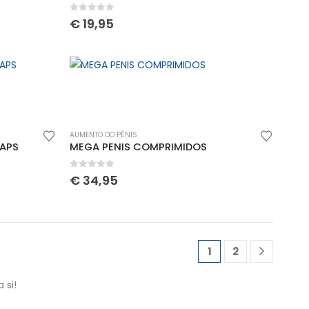
0
out of 5
€
19,95
AUMENTO DO PÉNIS
CAPS
MEGA PENIS COMPRIMIDOS
0
out of 5
€
34,95
1
2
 si!