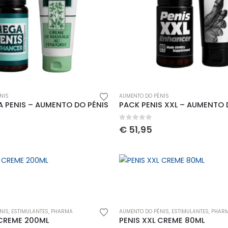
NIS
AUMENTO DO PÉNIS
 PENIS – AUMENTO DO PÉNIS
PACK PENIS XXL – AUMENTO 
5
0
out of 5
€
51,95
NIS
,
ESTIMULANTES
,
PHARMA
AUMENTO DO PÉNIS
,
ESTIMULANTES
,
PHAR
 CREME 200ML
PENIS XXL CREME 80ML