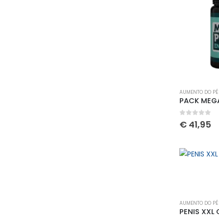
AUMENTO DO PÉ
PACK MEGA
0
out of 
€
41,95
AUMENTO DO PÉ
PENIS XXL