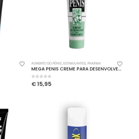
AUMENTO DO PÉNIS
,
ESTIMULANTES
,
PHARMA
MEGA PENIS CREME PARA DESENVOLVER O PÉNIS 75ML
0
out of 5
€
15,95