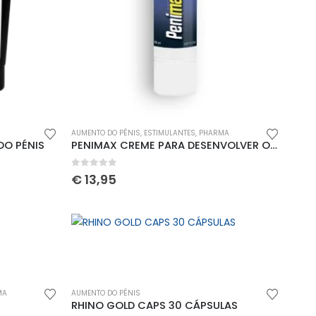
AUMENTO DO PÉNIS
,
ESTIMULANTES
,
PHARMA
DO PÉNIS
PENIMAX CREME PARA DESENVOLVER O PÉNIS 50ML
0
out of 5
€
13,95
MA
AUMENTO DO PÉNIS
RHINO GOLD CAPS 30 CÁPSULAS