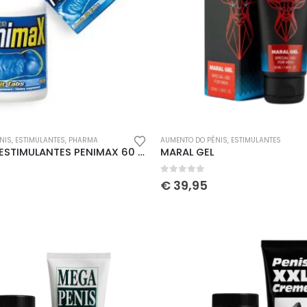
NIS
,
ESTIMULANTES
,
PHARMA
AUMENTO DO PÉNIS
,
ESTIMULANTES
CÁPSULAS ESTIMULANTES PENIMAX 60 COMPRIMIDOS
MARAL GEL
5
0
out of 5
€
39,95