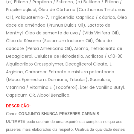
(e) Etileno / Propileno / Estireno, (e) Butileno / Etileno /
Propilenoglicol, Óleo de Cártamo (Carthamus Tinctorius
Oil), Poliquatérnio-7, Triglicerídio Caprílico / cáprico, Óleo
doce de amêndoa (Prunus Dulcis Oil), Lactato de
Menthyl, Óleo de semente de uva / (Vitis Vinifera Oil),
Óleo de Sésamo (Sesamum Indicum Oil), Óleo de
abacate (Persa Americana Oil), Aroma, Tetraoleato de
Decaglicerol, Celulose de Hidroxietilo, Acrilatos / C10-30
Alquilacrilato Crosspolymer, Decaglicerol Oleate, L-
Arginina, Carbomer, Extracto e mistura patenteada
(Maca, Epimedium, Damiane, Tribulus), Sucralose,
Vitamina / Vitamina E (Tocoferol), Éter de Vanilino Butyl,
Capsicum OR, Álcool Benzílico.
DESCRIÇÃO:
Com o
CONJUNTO SHUNGA PRAZERES CARNAIS
ULTIMATE
pode usufruir de uma experiência completa no que aos
prazeres mais elaborados diz respeito. Usufrua da qualidade destes