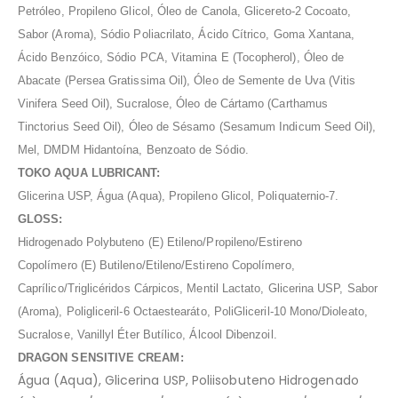
Petróleo, Propileno Glicol, Óleo de Canola, Glicereto-2 Cocoato,
Sabor (Aroma), Sódio Poliacrilato, Ácido Cítrico, Goma Xantana,
Ácido Benzóico, Sódio PCA, Vitamina E (Tocopherol), Óleo de
Abacate (Persea Gratissima Oil), Óleo de Semente de Uva (Vitis
Vinifera Seed Oil), Sucralose, Óleo de Cártamo (Carthamus
Tinctorius Seed Oil), Óleo de Sésamo (Sesamum Indicum Seed Oil),
Mel, DMDM Hidantoína, Benzoato de Sódio
.
TOKO AQUA LUBRICANT:
Glicerina
USP, Água (Aqua), Propileno Glicol, Poliquaternio
-7.
GLOSS:
Hidrogenado
Polybuteno (E) Etileno/Propileno/Estireno
Copolímero (E) Butileno/Etileno/Estireno Copolímero,
Caprílico/Triglicéridos Cárpicos, Mentil Lactato, Glicerina USP, Sabor
(Aroma), Poligliceril-6 Octaestearáto, PoliGliceril-10 Mono/Dioleato,
Sucralose, Vanillyl Éter Butílico, Álcool Dibenzoil
.
DRAGON SENSITIVE CREAM:
Água (Aqua), Glicerina USP, Poliisobuteno Hidrogenado