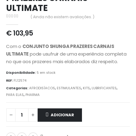
ULTIMATE
( Ainda não existem avaliações. )
0
out of 5
€
103,95
Com o
CONJUNTO SHUNGA PRAZERES CARNAIS
ULTIMATE
pode usufruir de uma experiência completa
no que aos prazeres mais elaborados diz respeito.
Disponibilidade:
5 em stock
REF:
FL12574
Categorias:
AFRODISÍACOS
,
ESTIMULANTES
,
KITS
,
LUBRIFICANTES
,
PARA ELAS
,
PHARMA
ADICIONAR