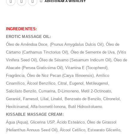
ADICIONAR À WISHLIST
INGREDIENTES:
EROTIC MASSAGE OIL:
Óleo de Amêndoa Doce, (Prunus Amygdalus Dulcis Oil), Óleo de
Cártamo (Carthamus Tinctorius Oil), Óleo de Semente de Uva, (Vitis
Vinifera Seed Oil), Óleo de Sésamo (Sesamum Indicum Oil), Óleo de
Abacate (Persea Gratissima Oil), Vitamina E (Tocopherol),
Fragrância, Óleo de Noz Pecan (Carya Illinoensis), Amílico
Cinamílico, Álcool Benzílico, Citral, Eugenol, Metileugenol,
Salicilato Benzilo, Cumarina, D-Limoneno, Metil 2-Octinoato,
Geraniol, Farnesol, Lilial, Linalol, Benzoato de Benzilo, Citronelol,
Hexilcinamal, Alfa-Isometil-Ionona, Butil Hidroxitolueno
.
KISSABLE MASSAGE CREAM:
Água (Aqua), Glicerina USP, Ácido Esteárico, Óleo de Girassol
(Helianthus Annuus Seed Oil), Álcool Cetílico, Estearato Glicerilo,