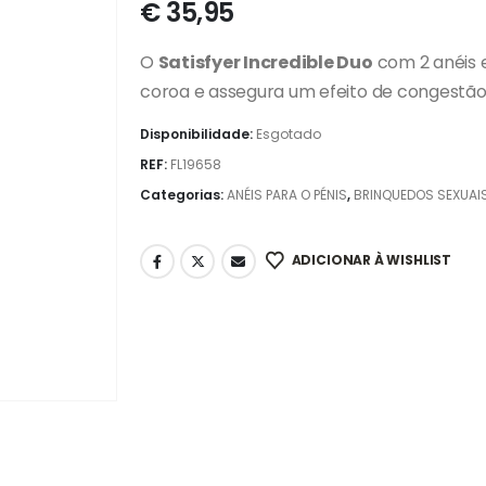
€
35,95
O
Satisfyer Incredible Duo
com 2 anéis 
coroa e assegura um efeito de congestão
Disponibilidade:
Esgotado
REF:
FL19658
Categorias:
ANÉIS PARA O PÉNIS
,
BRINQUEDOS SEXUAI
ADICIONAR À WISHLIST