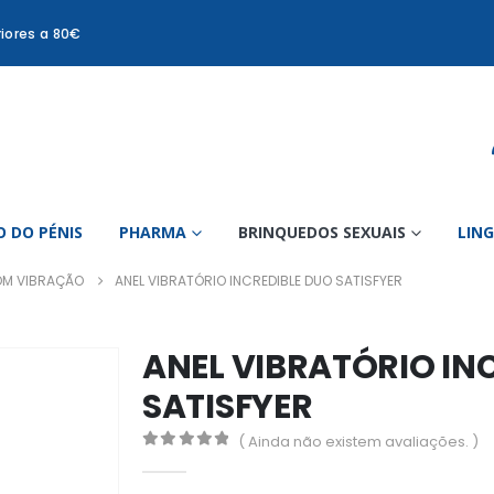
iores a 80€
 DO PÉNIS
PHARMA
BRINQUEDOS SEXUAIS
LIN
M VIBRAÇÃO
ANEL VIBRATÓRIO INCREDIBLE DUO SATISFYER
ANEL VIBRATÓRIO IN
SATISFYER
( Ainda não existem avaliações. )
0
out of 5