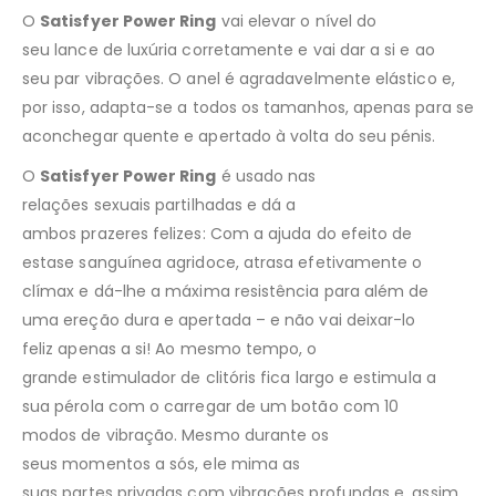
O
Satisfyer Power Ring
vai elevar o nível do
seu lance de luxúria corretamente e vai dar a si e ao
seu par vibrações. O anel é agradavelmente elástico e,
por isso, adapta-se a todos os tamanhos, apenas para se
aconchegar quente e apertado à volta do seu pénis.
O
Satisfyer Power Ring
é usado nas
relações sexuais partilhadas e dá a
ambos prazeres felizes: Com a ajuda do efeito de
estase sanguínea agridoce, atrasa efetivamente o
clímax e dá-lhe a máxima resistência para além de
uma ereção dura e apertada – e não vai deixar-lo
feliz apenas a si! Ao mesmo tempo, o
grande estimulador de clitóris fica largo e estimula a
sua pérola com o carregar de um botão com 10
modos de vibração. Mesmo durante os
seus momentos a sós, ele mima as
suas partes privadas com vibrações profundas e, assim,