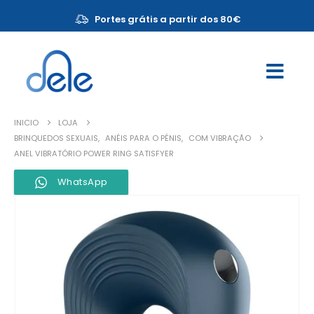
Portes grátis a partir dos 80€
INICIO
LOJA
BRINQUEDOS SEXUAIS
,
ANÉIS PARA O PÉNIS
,
COM VIBRAÇÃO
ANEL VIBRATÓRIO POWER RING SATISFYER
WhatsApp