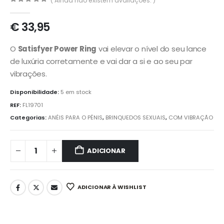
( Ainda não existem avaliações. )
0
out of 5
€
33,95
O
Satisfyer Power Ring
vai elevar o nível do seu lance
de luxúria corretamente e vai dar a si e ao seu par
vibrações.
Disponibilidade:
5 em stock
REF:
FL19701
Categorias:
ANÉIS PARA O PÉNIS
,
BRINQUEDOS SEXUAIS
,
COM VIBRAÇÃO
ADICIONAR
ADICIONAR À WISHLIST