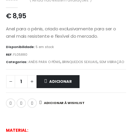
( Ainda não existem avaliações. )
0
out of 5
€
8,95
Anel para o pénis, criado exclusivamente para ser o
anel mais resistente e flexível do mercado.
Disponibilidade:
5 em stock
REF:
FL05880
Categorias:
ANÉIS PARA O PÉNIS
,
BRINQUEDOS SEXUAIS
,
SEM VIBRAÇÃO
ADICIONAR
ADICIONAR À WISHLIST
MATERIAL: