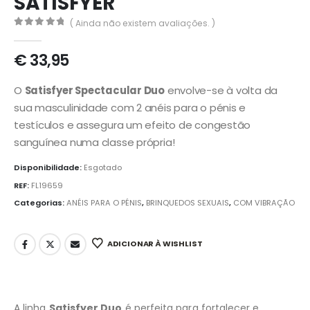
SATISFYER
( Ainda não existem avaliações. )
0
out of 5
€
33,95
O
Satisfyer Spectacular Duo
envolve-se à volta da
sua masculinidade com 2 anéis para o pénis e
testículos e assegura um efeito de congestão
sanguínea numa classe própria!
Disponibilidade:
Esgotado
REF:
FL19659
Categorias:
ANÉIS PARA O PÉNIS
,
BRINQUEDOS SEXUAIS
,
COM VIBRAÇÃO
ADICIONAR À WISHLIST
A linha
Satisfyer Duo
é perfeita para fortalecer e