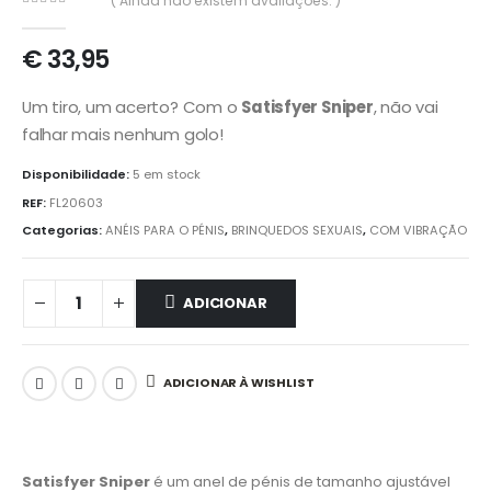
( Ainda não existem avaliações. )
0
out of 5
€
33,95
Um tiro, um acerto? Com o
Satisfyer Sniper
, não vai
falhar mais nenhum golo!
Disponibilidade:
5 em stock
REF:
FL20603
Categorias:
ANÉIS PARA O PÉNIS
,
BRINQUEDOS SEXUAIS
,
COM VIBRAÇÃO
ADICIONAR
ADICIONAR À WISHLIST
Satisfyer Sniper
é um anel de pénis de tamanho ajustável