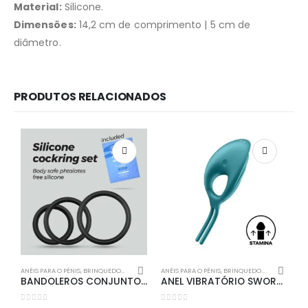
Material:
Silicone.
Dimensões:
14,2 cm de comprimento | 5 cm de
diâmetro.
PRODUTOS RELACIONADOS
Redes Sociais
Métodos de Pagamento
ANÉIS PARA O PÉNIS
,
BRINQUEDOS SEXUAIS
,
KITS
ANÉIS PARA O PÉNIS
,
SEM VIBRAÇÃO
,
BRINQUEDOS SEXUAIS
,
COM
AN
BANDOLEROS CONJUNTO DE ANÉIS DE SILICONE PARA O PÉNIS CRUSHIOUS
ANEL VIBRATÓRIO SWORDSMAN SATISFYER VERDE
Dele | Potenciadores Sexuais Masculinos © 2026. Todos os direitos reservados