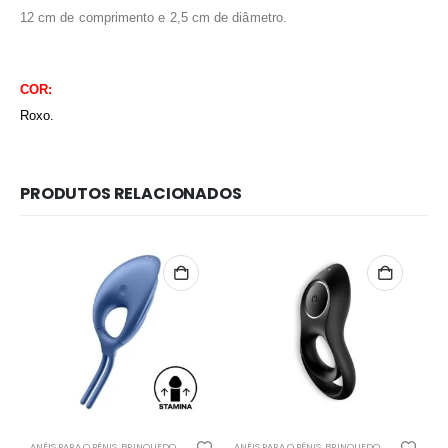
12 cm de comprimento e 2,5 cm de diâmetro.
COR:
Roxo.
PRODUTOS RELACIONADOS
Redes Sociais
Métodos de Pagamento
ANÉIS PARA O PÉNIS
,
BRINQUEDOS SEXUAIS
,
COM VIBRAÇÃO
ANÉIS PARA O PÉNIS
,
BRINQUEDOS SEXUAIS
,
COM
AN