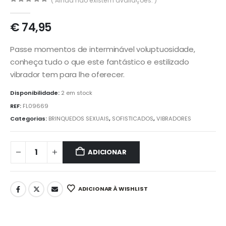
( Ainda não existem avaliações. )
0
out of 5
€
74,95
Passe momentos de interminável voluptuosidade,
conheça tudo o que este fantástico e estilizado
vibrador tem para lhe oferecer.
Disponibilidade:
2 em stock
REF:
FL09669
Categorias:
BRINQUEDOS SEXUAIS
,
SOFISTICADOS
,
VIBRADORES
ADICIONAR
ADICIONAR À WISHLIST