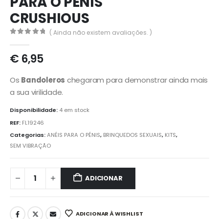
PARA O PÉNIS
CRUSHIOUS
( Ainda não existem avaliações. )
0
out of 5
€
6,95
Os
Bandoleros
chegaram para demonstrar ainda mais
a sua virilidade.
Disponibilidade:
4 em stock
REF:
FL19246
Categorias:
ANÉIS PARA O PÉNIS
,
BRINQUEDOS SEXUAIS
,
KITS
,
SEM VIBRAÇÃO
ADICIONAR
ADICIONAR À WISHLIST