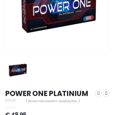
POWER ONE PLATINIUM
( Ainda não existem avaliações. )
0
out of 5
€
48,95