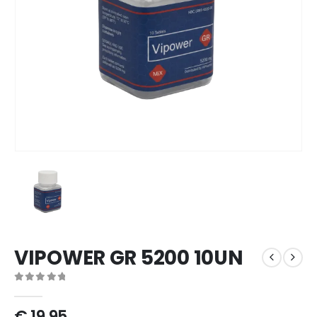
VIPOWER GR 5200 10UN
0
out of 5
€
19,95