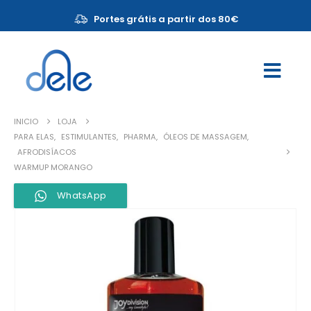
Portes grátis a partir dos 80€
INICIO
LOJA
PARA ELAS
,
ESTIMULANTES
,
PHARMA
,
ÓLEOS DE MASSAGEM
,
AFRODISÍACOS
WARMUP MORANGO
WhatsApp