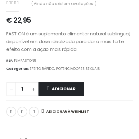
( Ainda não existem avaliações. )
0
out of 5
€
22,95
FAST ON é um suplemento alimentar natural sublingual,
disponível em dose idealizada para dar o mais forte
efeito com a ação mais rápida.
REF:
FLMFASTON5
Categorias:
EFEITO RÁPIDO
,
POTENCIADORES SEXUAIS
ADICIONAR
ADICIONAR À WISHLIST