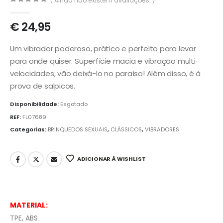
( Ainda não existem avaliações. )
0
out of 5
€
24,95
Um vibrador poderoso, prático e perfeito para levar
para onde quiser. Superfície macia e vibração multi-
velocidades, vão deixá-lo no paraíso! Além disso, é à
prova de salpicos.
Disponibilidade:
Esgotado
REF:
FL07689
Categorias:
BRINQUEDOS SEXUAIS
,
CLÁSSICOS
,
VIBRADORES
ADICIONAR À WISHLIST
MATERIAL:
TPE, ABS.