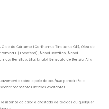
, Óleo de Cártamo (Carthamus Tinctorius Oil), Óleo de
amina E (Tocoferol), Álcool Benzílico, Álcool
to Benzílico, Lilial, Linalol, Benzoato de Benzila, Alfa
suavemente sobre a pele do seu/sua parceiro/a e
escobrir momentos íntimos excitantes.
resistente ao calor e afastada de tecidos ou qualquer
ianças.