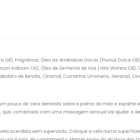
a Oil), Fragrância, Óleo de Amêndoas Doces (Prunus Dulcis Oil)
Indicum Oil), Óleo de Semente de Uva (Vitis Vinifera Oil), Vit
licilato de Benzila, Cinamal, Cumarina, Limoneno, Geraniol, Cinama
 um pouco de cera derretida sobre a palma da mão e espalhe 
nte, que, combinado com uma massagem sensual vai ajudar a d
vela acendida sem supervisão. Coloque a vela numa superfície 
enha uns 6 mm de comprimento. Manter longe do alcance das cr