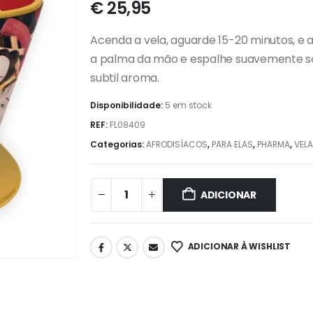
€
25,95
Acenda a vela, aguarde 15-20 minutos, e
a palma da mão e espalhe suavemente sob
subtil aroma.
Disponibilidade:
5 em stock
REF:
FL08409
Categorias:
AFRODISÍACOS
,
PARA ELAS
,
PHARMA
,
VEL
ADICIONAR
ADICIONAR À WISHLIST