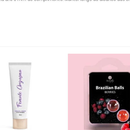
l
Encomendas
Apoio ao cl
Envios e Devoluções
Contactos