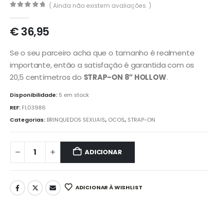
( Ainda não existem avaliações. )
0
out of 5
€
36,95
Se o seu parceiro acha que o tamanho é realmente
importante, então a satisfação é garantida com os
20,5 centímetros do
STRAP-ON 8”
HOLLOW
.
Disponibilidade:
5 em stock
REF:
FL03986
Categorias:
BRINQUEDOS SEXUAIS
,
OCOS
,
STRAP-ON
ADICIONAR
ADICIONAR À WISHLIST