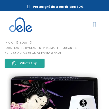
Portes grátis a partir dos 80€
INICIO
LOJA
PARA ELAS
,
ESTIMULANTES
,
PHARMA
,
ESTIMULANTES
SHUNGA CHUVA DE AMOR PONTO G 30ML
WhatsApp