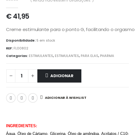
( Ainda não existem avaliações. )
0
out of 5
€
41,95
Creme estimulante para o ponto G, facilitando o orgasmo 
Disponibilidade:
5 em stock
REF:
FL00802
Categorias:
ESTIMULANTES
,
ESTIMULANTES
,
PARA ELAS
,
PHARMA
ADICIONAR
ADICIONAR À WISHLIST
INGREDIENTES:
Água, Óleo de Cártamo, Glicerina, Óleo de amêndoa, Acrilatos / C10-