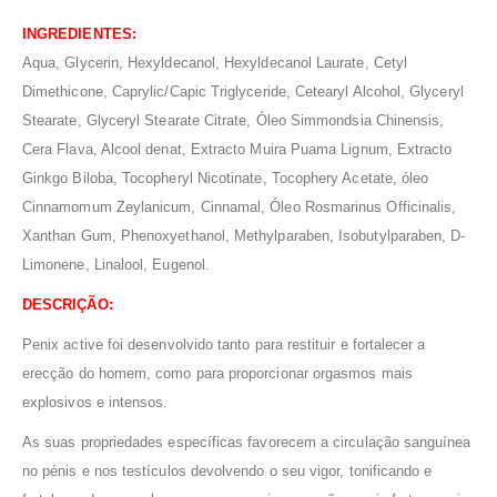
INGREDIENTES:
Aqua, Glycerin, Hexyldecanol, Hexyldecanol Laurate, Cetyl
Dimethicone, Caprylic/Capic Triglyceride, Cetearyl Alcohol, Glyceryl
Stearate, Glyceryl Stearate Citrate, Óleo Simmondsia Chinensis,
Cera Flava, Alcool denat, Extracto Muira Puama Lignum, Extracto
Ginkgo Biloba, Tocopheryl Nicotinate, Tocophery Acetate, óleo
Cinnamomum Zeylanicum, Cinnamal, Óleo Rosmarinus Officinalis,
Xanthan Gum, Phenoxyethanol, Methylparaben, Isobutylparaben, D-
Limonene, Linalool, Eugenol.
DESCRIÇÃO:
Penix active foi desenvolvido tanto para restituir e fortalecer a
erecção do homem, como para proporcionar orgasmos mais
explosivos e intensos.
As suas propriedades específicas favorecem a circulação sanguínea
no pénis e nos testículos devolvendo o seu vigor, tonificando e