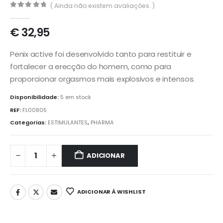
( Ainda não existem avaliações. )
0
out of 5
€
32,95
Penix active foi desenvolvido tanto para restituir e
fortalecer a erecção do homem, como para
proporcionar orgasmos mais explosivos e intensos.
Disponibilidade:
5 em stock
REF:
FL00805
Categorias:
ESTIMULANTES
,
PHARMA
ADICIONAR
ADICIONAR À WISHLIST