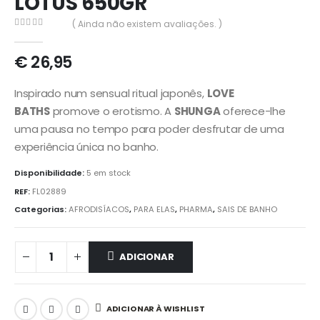
LOTUS 650GR
( Ainda não existem avaliações. )
0
out of 5
€
26,95
Inspirado num sensual ritual japonês,
LOVE
BATHS
promove o erotismo. A
SHUNGA
oferece-lhe
uma pausa no tempo para poder desfrutar de uma
experiência única no banho.
Disponibilidade:
5 em stock
REF:
FL02889
Categorias:
AFRODISÍACOS
,
PARA ELAS
,
PHARMA
,
SAIS DE BANHO
ADICIONAR
ADICIONAR À WISHLIST