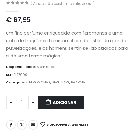
( Ainda não existem avaliações. )
0
out of 5
€
67,95
Um fino perfume enriquecido com feromonas e uma
nota de fragrância feminina cheia de estilo. Um par de
pulverizações, e os homens sentir-se-ão atraídos para
si de uma forma mágica
!
Disponibilidade:
5 em stock
REF:
FL17900
Categorias:
FEROMONAS
,
PERFUMES
,
PHARMA
ADICIONAR
ADICIONAR À WISHLIST