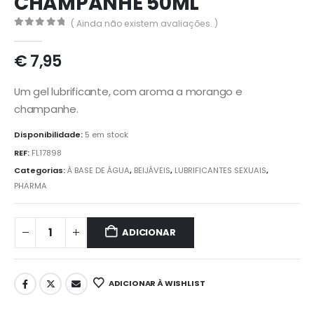
CHAMPANHE 50ML
( Ainda não existem avaliações. )
0
out of 5
€
7,95
Um gel lubrificante, com aroma a morango e
champanhe.
Disponibilidade:
5 em stock
REF:
FL17898
Categorias:
À BASE DE ÁGUA
,
BEIJÁVEIS
,
LUBRIFICANTES SEXUAIS
,
PHARMA
ADICIONAR
ADICIONAR À WISHLIST