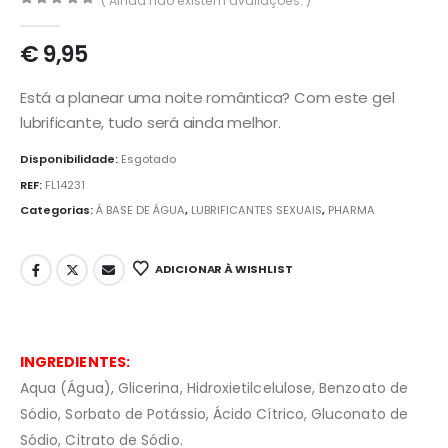
( Ainda não existem avaliações. )
0
out of 5
€
9,95
Está a planear uma noite romântica? Com este gel
lubrificante, tudo será ainda melhor.
Disponibilidade:
Esgotado
REF:
FL14231
Categorias:
À BASE DE ÁGUA
,
LUBRIFICANTES SEXUAIS
,
PHARMA
ADICIONAR À WISHLIST
INGREDIENTES:
Aqua (Água), Glicerina, Hidroxietilcelulose, Benzoato de
Sódio, Sorbato de Potássio, Ácido Cítrico, Gluconato de
Sódio, Citrato de Sódio.