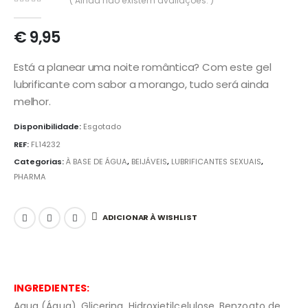
( Ainda não existem avaliações. )
0
out of 5
€
9,95
Está a planear uma noite romântica? Com este gel
lubrificante com sabor a morango, tudo será ainda
melhor.
Disponibilidade:
Esgotado
REF:
FL14232
Categorias:
À BASE DE ÁGUA
,
BEIJÁVEIS
,
LUBRIFICANTES SEXUAIS
,
PHARMA
ADICIONAR À WISHLIST
INGREDIENTES:
Aqua (Água), Glicerina, Hidroxietilcelulose, Benzoato de