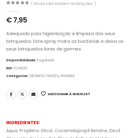
( Ainda não existem avaliações. )
0
out of 5
€
7,95
Adequado para higienização e limpeza dos seus
brinquedos. Este spray mata as bactérias e deixa os
seus brinquedos livres de germes.
Disponibilidade:
Esgotado
REF:
FL14230
Categorias:
DESINFECTANTES
,
PHARMA
ADICIONAR À WISHLIST
INGREDIENTES:
Aqua, Propileno Glicol, Cocamidopropil Betaine, Decil