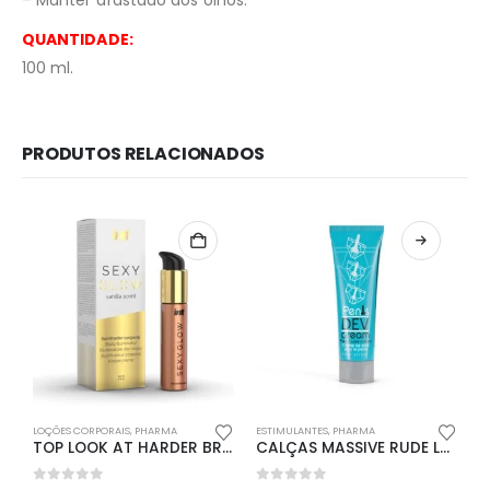
– Manter afastado dos olhos.
QUANTIDADE:
100 ml.
PRODUTOS RELACIONADOS
Redes Sociais
Métodos de Pagamento
LOÇÕES CORPORAIS
,
PHARMA
ESTIMULANTES
,
PHARMA
A
TOP LOOK AT HARDER BRANCO LOCKER GEAR – 40 L
CALÇAS MASSIVE RUDE LOCKER GEAR VERMELHAS
Dele | Potenciadores Sexuais Masculinos © 2026. Todos os direitos reservados