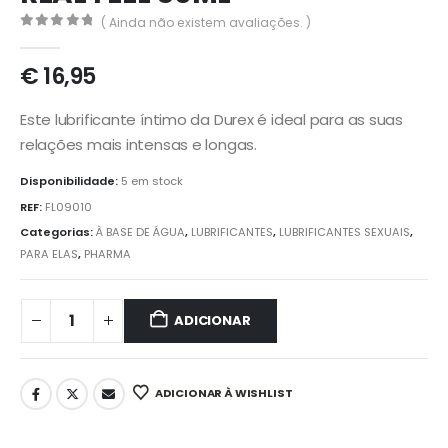
( Ainda não existem avaliações. )
0
out of 5
€
16,95
Este lubrificante íntimo da Durex é ideal para as suas
relações mais intensas e longas.
Disponibilidade:
5 em stock
REF:
FL09010
Categorias:
À BASE DE ÁGUA
,
LUBRIFICANTES
,
LUBRIFICANTES SEXUAIS
,
PARA ELAS
,
PHARMA
ADICIONAR
ADICIONAR À WISHLIST