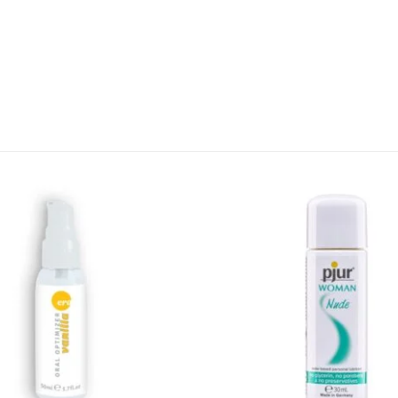
l
Encomendas
Apoio ao cl
Envios e Devoluções
Contactos