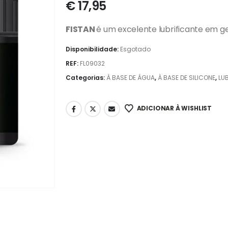
€
17,95
FISTAN
é um excelente lubrificante em ge
Disponibilidade:
Esgotado
REF:
FL09032
Categorias:
À BASE DE ÁGUA
,
À BASE DE SILICONE
,
LU
ADICIONAR À WISHLIST