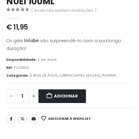
NUEI 100ML
( Ainda não existem avaliações. )
0
out of 5
€
11,95
Os géis
Inlube
vão surpreendê-lo com a sua longa
duração!
Disponibilidade:
5 em stock
REF:
FL20863
Categorias:
À BASE DE ÁGUA
,
LUBRIFICANTES SEXUAIS
,
PHARMA
ADICIONAR
ADICIONAR À WISHLIST