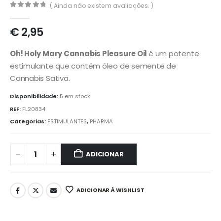
( Ainda não existem avaliações. )
0
out of 5
€
2,95
Oh! Holy Mary Cannabis Pleasure Oil
é um potente
estimulante que contém óleo de semente de
Cannabis Sativa.
Disponibilidade:
5 em stock
REF:
FL20834
Categorias:
ESTIMULANTES
,
PHARMA
ADICIONAR
ADICIONAR À WISHLIST