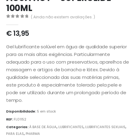
100ML
( Ainda não existem avaliações. )
0
out of 5
€
13,95
Gel lubrificante solúvel em água de qualidade superior
para as mais altas exigências. Particularmente
adequado para o uso com preservativos, aparelhos de
massagem e artigos de borracha e látex.
Devido à
qualidade seleccionada das suas matérias primas
,
este produto é especialmente tolerado pela pele e
pode ser utilizado durante um prolongado período de
tempo.
Disponibilidade:
5 em stock
REF:
FL01152
Categorias:
À BASE DE ÁGUA
,
LUBRIFICANTES
,
LUBRIFICANTES SEXUAIS
,
PARA ELAS
,
PHARMA