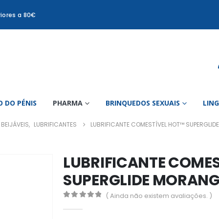
iores a 80€
 DO PÉNIS
PHARMA
BRINQUEDOS SEXUAIS
LIN
BEIJÁVEIS
,
LUBRIFICANTES
LUBRIFICANTE COMESTÍVEL HOT™ SUPERGLI
LUBRIFICANTE COMES
SUPERGLIDE MORANG
( Ainda não existem avaliações. )
0
out of 5