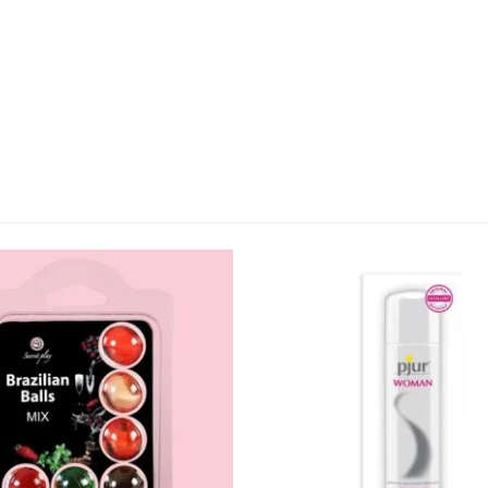
l
Encomendas
Apoio ao cl