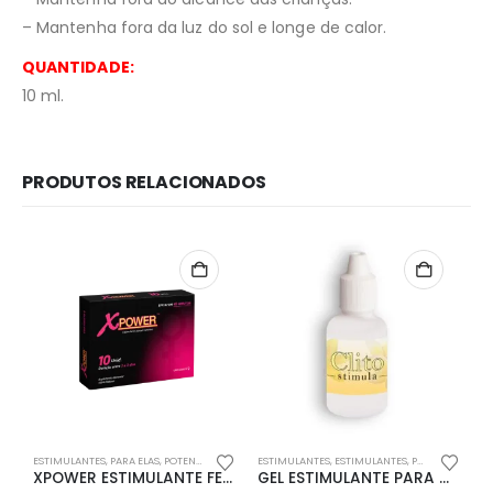
– Mantenha fora da luz do sol e longe de calor.
QUANTIDADE:
10 ml.
PRODUTOS RELACIONADOS
Redes Sociais
Métodos de Pagamento
ESTIMULANTES
,
PARA ELAS
,
POTENCIADORES SEXUAIS
ESTIMULANTES
,
ESTIMULANTES
,
PARA ELAS
,
PHA
E
XPOWER ESTIMULANTE FEMININO
GEL ESTIMULANTE PARA CLITÓRIS CLITO STIMULA 20ML