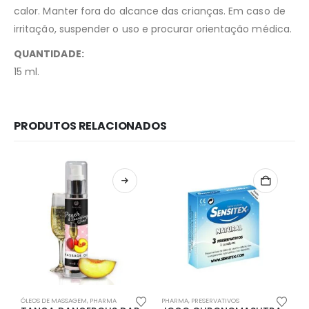
calor. Manter fora do alcance das crianças. Em caso de
irritação, suspender o uso e procurar orientação médica.
QUANTIDADE:
15 ml.
PRODUTOS RELACIONADOS
Redes Sociais
Métodos de Pagamento
ÓLEOS DE MASSAGEM
,
PHARMA
PHARMA
,
PRESERVATIVOS
P