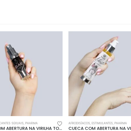
l
Encomendas
Apoio ao cl
Envios e Devoluções
Contactos
idade
Métodos de Envio
Login
s
Formas de Pagamento
ICANTES SEXUAIS
,
PHARMA
AFRODISÍACOS
,
ESTIMULANTES
,
PHARMA
CUECA COM ABERTURA NA VIRILHA TOO HOT TO BE REAL PENTHOUSE BORDÔ
ções
Despesas de Envio