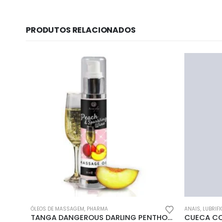
PRODUTOS RELACIONADOS
Informação lega
Sobre Nós
Política de Privac
Política de Cookie
ÓLEOS DE MASSAGEM
,
PHARMA
ANAIS
,
LUBRIF
TANGA DANGEROUS DARLING PENTHOUSE BRANCA
Livro de Reclama