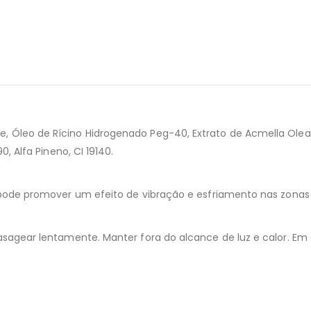
lulose, Óleo de Rícino Hidrogenado Peg-40, Extrato de Acmella Ole
, Alfa Pineno, CI 19140.
ode promover um efeito de vibração e esfriamento nas zonas í
agear lentamente. Manter fora do alcance de luz e calor. Em c