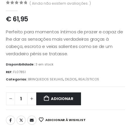
( Ainda não existem avaliações. )
0
out of 5
€
61,95
Perfeito para momentos íntimos de prazer e capaz de
lhe dar as sensações mais verdadeiras graças à
cabeça, escroto e veias salientes como se de um
verdadeiro pénis se tratasse.
Disponibilidade:
3 em stock
REF:
FL07851
Categorias:
BRINQUEDOS SEXUAIS
,
DILDOS
,
REALÍSTICOS
ADICIONAR
ADICIONAR À WISHLIST