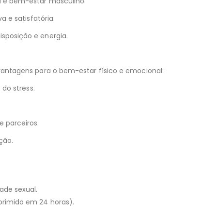
a e bem-estar masculino.
a e satisfatória.
sposição e energia.
vantagens para o bem-estar físico e emocional:
 do stress.
 parceiros.
ção.
ade sexual.
primido em 24 horas).