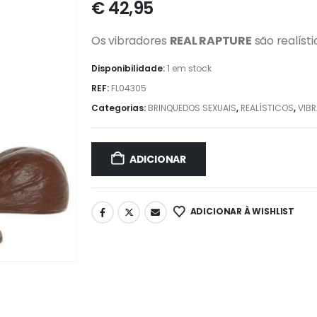
€
42,95
Os vibradores
REAL RAPTURE
são realíst
Disponibilidade:
1 em stock
REF:
FL04305
Categorias:
BRINQUEDOS SEXUAIS
,
REALÍSTICOS
,
VIB
ADICIONAR
ADICIONAR À WISHLIST