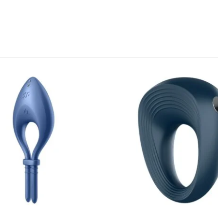
l
Encomendas
Apoio ao cl
Envios e Devoluções
Contactos
idade
Métodos de Envio
Login