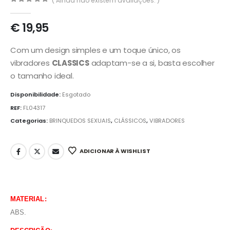
( Ainda não existem avaliações. )
0
out of 5
€
19,95
Com um design simples e um toque único, os
vibradores
CLASSICS
adaptam-se a si, basta escolher
o tamanho ideal.
Disponibilidade:
Esgotado
REF:
FL04317
Categorias:
BRINQUEDOS SEXUAIS
,
CLÁSSICOS
,
VIBRADORES
ADICIONAR À WISHLIST
MATERIAL:
ABS.