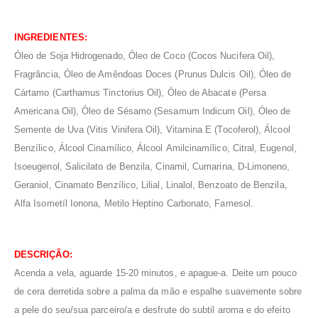
INGREDIENTES:
Óleo de Soja Hidrogenado, Óleo de Coco (Cocos Nucifera Oil),
Fragrância, Óleo de Amêndoas Doces (Prunus Dulcis Oil), Óleo de
Cártamo (Carthamus Tinctorius Oil), Óleo de Abacate (Persa
Americana Oil), Óleo de Sésamo (Sesamum Indicum Oil), Óleo de
Semente de Uva (Vitis Vinifera Oil), Vitamina E (Tocoferol), Álcool
Benzílico, Álcool Cinamílico, Álcool Amilcinamílico, Citral, Eugenol,
Isoeugenol, Salicilato de Benzila, Cinamil, Cumarina, D-Limoneno,
Geraniol, Cinamato Benzílico, Lilial, Linalol, Benzoato de Benzila,
Alfa Isometíl Ionona, Metilo Heptino Carbonato, Famesol.
DESCRIÇÃO:
Acenda a vela, aguarde 15-20 minutos, e apague-a. Deite um pouco
de cera derretida sobre a palma da mão e espalhe suavemente sobre
a pele do seu/sua parceiro/a e desfrute do subtil aroma e do efeito