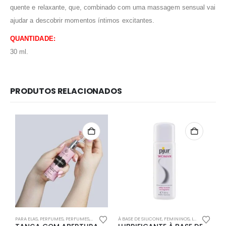
quente e relaxante, que, combinado com uma massagem sensual vai
ajudar a descobrir momentos íntimos excitantes.
QUANTIDADE:
30 ml.
PRODUTOS RELACIONADOS
Redes Sociais
Métodos de Pagamento
PARA ELAS
,
PERFUMES
,
PERFUMES
,
PHARMA
À BASE DE SILICONE
,
FEMININOS
,
LUBRIFICANTES
BE