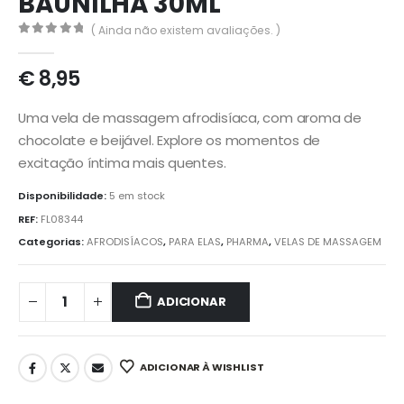
BAUNILHA 30ML
( Ainda não existem avaliações. )
0
out of 5
€
8,95
Uma vela de massagem afrodisíaca, com aroma de
chocolate e beijável. Explore os momentos de
excitação íntima mais quentes.
Disponibilidade:
5 em stock
REF:
FL08344
Categorias:
AFRODISÍACOS
,
PARA ELAS
,
PHARMA
,
VELAS DE MASSAGEM
ADICIONAR
ADICIONAR À WISHLIST