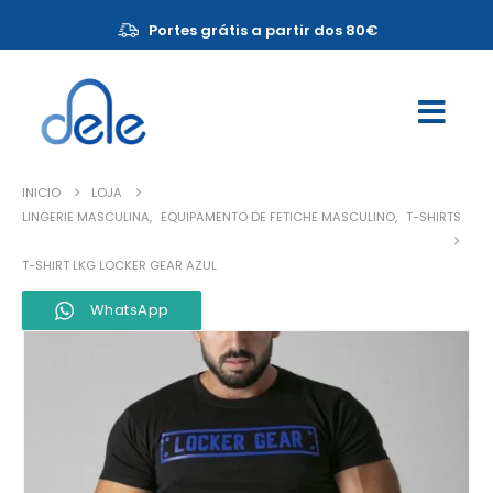
Portes grátis a partir dos 80€
INICIO
LOJA
LINGERIE MASCULINA
,
EQUIPAMENTO DE FETICHE MASCULINO
,
T-SHIRTS
T-SHIRT LKG LOCKER GEAR AZUL
WhatsApp