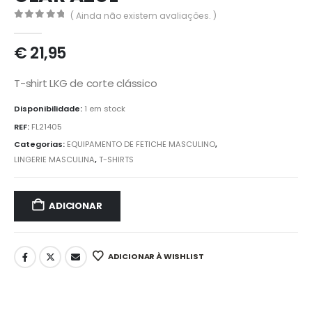
( Ainda não existem avaliações. )
0
out of 5
€
21,95
T-shirt LKG de corte clássico
Disponibilidade:
1 em stock
REF:
FL21405
Categorias:
EQUIPAMENTO DE FETICHE MASCULINO
,
LINGERIE MASCULINA
,
T-SHIRTS
ADICIONAR
ADICIONAR À WISHLIST