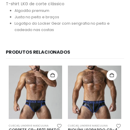
T-shirt LKG de corte clássico
Algodão premium
Justa no peito e braços
Logotipo do Locker Gear com serigrafia no peito e
cadeado nas costas
PRODUTOS RELACIONADOS
Redes Sociais
Métodos de Pagamento
CUECAS
,
LINGERIE MASCULINA
CUECAS
,
LINGERIE MASCULINA