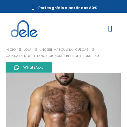
Portes grátis a partir dos 80€
INICIO
LOJA
LINGERIE MASCULINA
,
CUECAS
CAMISA DE NOITE E TANGA CR-4600 PRETA CHILIROSE – 40 L
WhatsApp