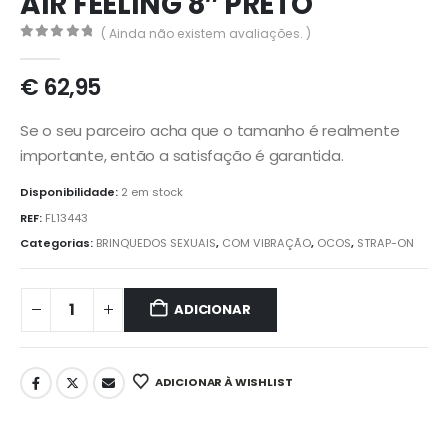
AIR FEELING 8″ PRETO
( Ainda não existem avaliações. )
0
out of 5
€
62,95
Se o seu parceiro acha que o tamanho é realmente
importante, então a satisfação é garantida.
Disponibilidade:
2 em stock
REF:
FL13443
Categorias:
BRINQUEDOS SEXUAIS
,
COM VIBRAÇÃO
,
OCOS
,
STRAP-ON
ADICIONAR
ADICIONAR À WISHLIST