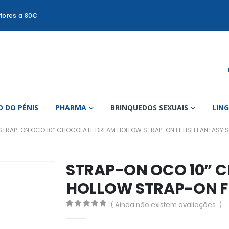
iores a 80€
 DO PÉNIS
PHARMA
BRINQUEDOS SEXUAIS
LIN
STRAP-ON OCO 10” CHOCOLATE DREAM HOLLOW STRAP-ON FETISH FANTASY S
STRAP-ON OCO 10” 
HOLLOW STRAP-ON FE
( Ainda não existem avaliações. )
0
out of 5