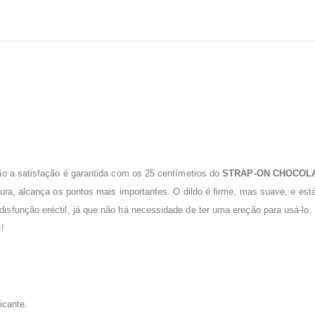
ão a satisfação é garantida com os 25 centímetros do
STRAP-ON
CHOCOL
ura, alcança os pontos mais importantes. O dildo é firme, mas suave, e est
sfunção eréctil, já que não há necessidade de ter uma ereção para usá-lo. 
!
.
icante